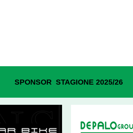
SPONSOR STAGIONE 202
5
/2
6