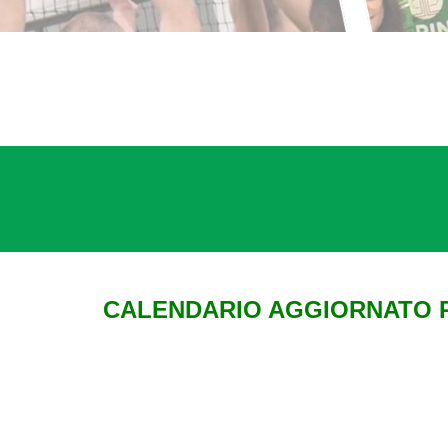
CALENDARIO AGGIORNATO P