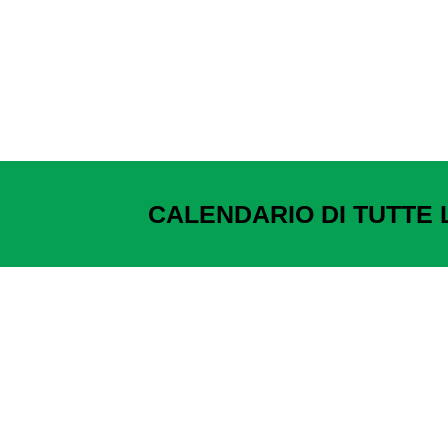
CALENDARIO DI TUTTE 