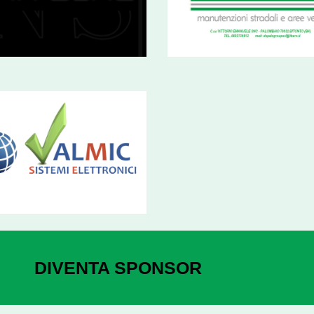
DIVENTA SPONSOR