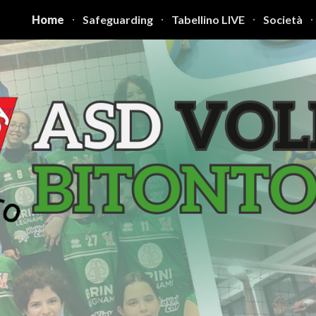
Home
Safeguarding
Tabellino LIVE
Società
ip to main content
Skip to navigat