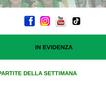
IN EVIDENZA
ARTITE DELLA SETTIMANA