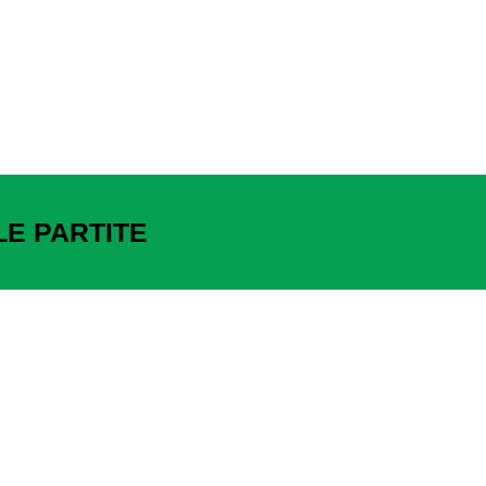
LE PARTITE