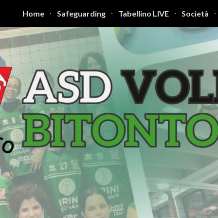
Home
Safeguarding
Tabellino LIVE
Società
ip to main content
Skip to navigat