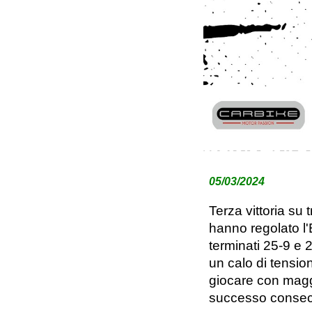
0
5
/03
/2024
Terza vittoria su 
hanno regolato l'
terminati 25-9 e 
un calo di tensio
giocare con maggi
successo consecu