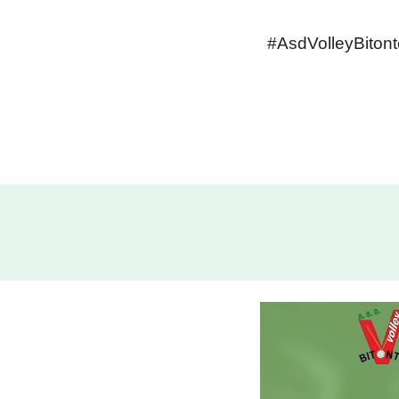
#AsdVolleyBitont