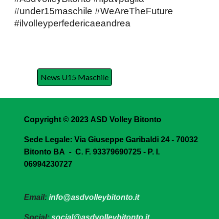
#under15maschile
#WeAreTheFuture
#ilvolleyperfedericaeandrea
News U15 Maschile
Copyright © 2023
ASD Volley Bitonto
Sede Legale:
Via Giuseppe Garibaldi 24 - 70032
Bitonto BA - C. F. 93379690725 - P. I.
06994230727
Email
:
info@asdvolleybitonto.it
Social
:
social@asdvolleybitonto.it