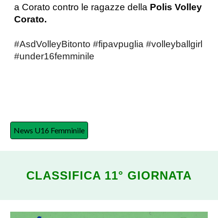
a Corato
contro le ragazze dell
a
Polis Volley
Corato.
#AsdVolleyBitonto
#fipavpuglia
#volleyballgirl
#under16femminile
News U16 Femminile
CLASSIFICA 1
1
° GIORNATA