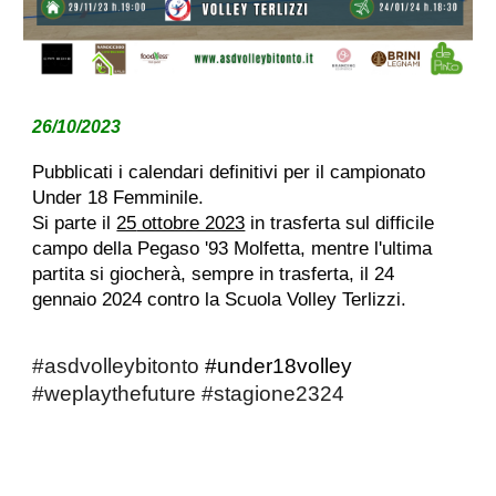
26/10
/2023
Pubblicati i calendari definitivi per il campionato
Under 1
8
Femminile.
Si parte il
25
ottobre 2023
in trasferta
sul difficile
campo della Pegaso '93 Molfetta,
mentre l'ultima
partita si giocherà, sempre in trasferta, il 2
4
gennaio 2024 contro la
Scuola Volley Terlizzi.
#asdvolleybitonto
#under1
8
volley
#weplaythefuture
#stagione2324