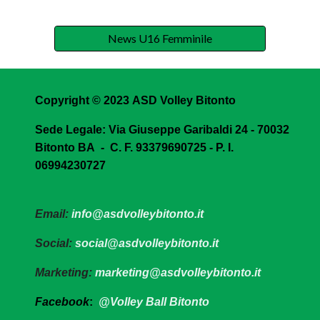
News U16 Femminile
Copyright © 2023
ASD Volley Bitonto
Sede Legale:
Via Giuseppe Garibaldi 24 - 70032
Bitonto BA - C. F. 93379690725 - P. I.
06994230727
Email
:
info@asdvolleybitonto.it
Social
:
social@asdvolleybitonto.it
Marketing
:
marketing@asdvolleybitonto.it
Facebook
:
@Volley Ball Bitonto